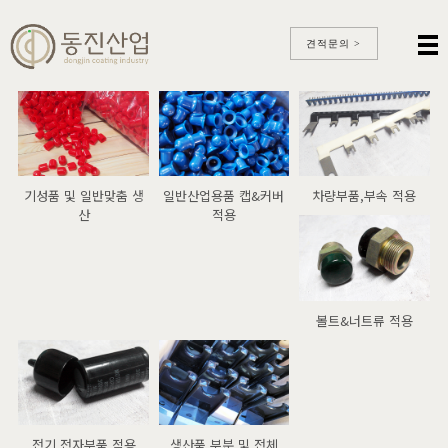
견적문의 >
기성품 및 일반맞춤 생
일반산업용품 캡&커버
차량부품,부속 적용
산
적용
볼트&너트류 적용
전기,전자부품 적용
생산품 부분 및 전체