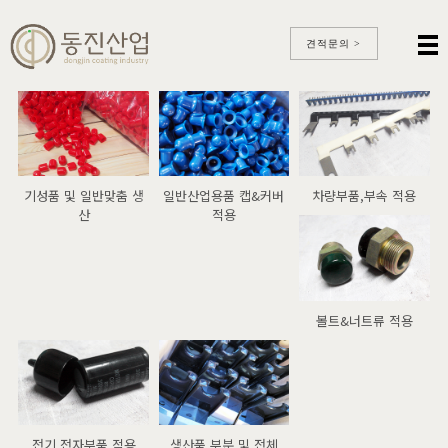
견적문의 >
기성품 및 일반맞춤 생
일반산업용품 캡&커버
차량부품,부속 적용
산
적용
볼트&너트류 적용
전기,전자부품 적용
생산품 부분 및 전체