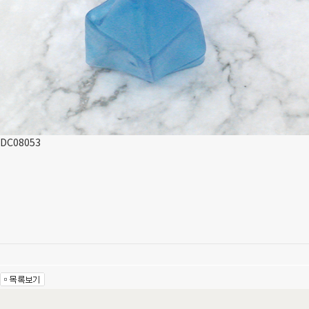
DC08053