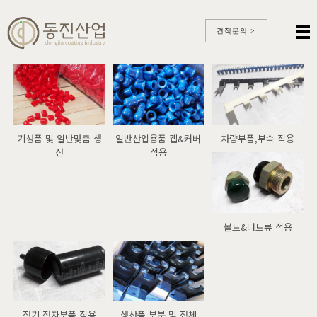
견적문의 >
기성품 및 일반맞춤 생
일반산업용품 캡&커버
차량부품,부속 적용
산
적용
볼트&너트류 적용
전기,전자부품 적용
생산품 부분 및 전체