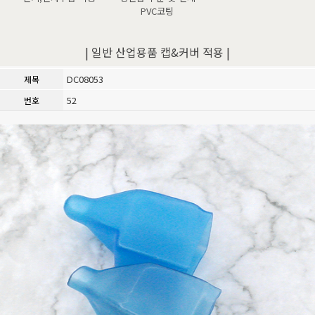
PVC코팅
| 일반 산업용품 캡&커버 적용 |
DC08053
제목
52
번호